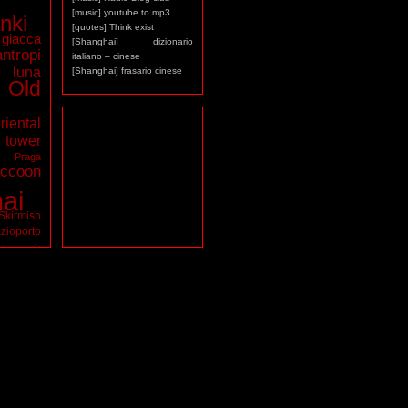
[music] youtube to mp3
nki
[quotes] Think exist
giacca
[Shanghai] dizionario
antropi
italiano – cinese
luna
[Shanghai] frasario cinese
Old
riental
ower
a
Praga
ccoon
ai
Skirmish
zioporto
tarocchi
virus