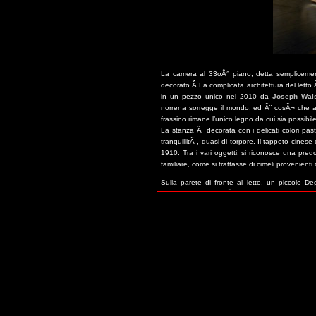
La camera al 33oÂ° piano, detta semplicem
decorato.Â La complicata architettura del letto 
in un pezzo unico nel 2010 da
Joseph Wal
norrena sorregge il mondo, ed Ã¨ cosÃ¬ che a v
frassino rimane l’unico legno da cui sia possibil
La stanza Ã¨ decorata con i delicati colori pas
tranquillitÃ , quasi di torpore. Il tappeto cine
1910. Tra i vari oggetti, si riconosce una pre
familiare, come si trattasse di cimeli provenient
Sulla parete di fronte al letto, un piccolo De
Apparteneva al
MusÃ©e d’Orsay
, ma venne do