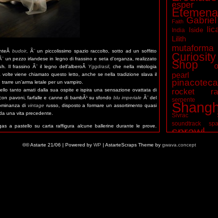
esper
Etemena
Gabriel
Faith
lic
Iside
India
Lilith
mutaforma
enteÂ
budoir
, Ã¨ un piccolissimo spazio raccolto, sotto ad un soffitto
Curiosity
Ã¨ un pezzo irlandese in legno di frassino e seta d’organza, realizzato
Shop
o
sh
. Il frassino Ã¨ il legno dell’alberoÂ
Yggdrasil
, che nella mitologia
pearl t
olte viene chiamato questo letto, anche se nella tradizione slava il
pinacotec
e trarre un’arma letale per un vampiro.
tello tanto amati dalla sua ospite e ispira una sensazione ovattata di
rocket ra
se con pavoni, farfalle e canne di bambÃ¹ su sfondo
blu imperiale
Ã¨ del
serpente
Shangh
dominanza di
vintage
russo, disposto a formare un assortimento quasi
i da una vita precedente.
Sivrac
soundtrack
spa
gas a pastello su carta raffigura alcune ballerine durante le prove.
sprawl
nato nel 2015.
vampiri
©© Astarte 21/06 | Powered by
WP
| AstarteScraps Theme by
gwava.concept
Wuxia
zombie