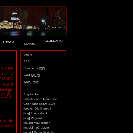
GLOSSARIO
LUOGHI
STANZE
Log in
RSS
Aleister
Comments
RSS
ma a
Valid
XHTML
Astarte
WordPress
thazar
icicletta
ittÃ
Bug tracker
Calcolatore di fuso orario
Calendario solare 2106
[books] Djibril anobii
[img] Imageshack
mo
[img] Polyvore
merald
[music] mp3 clipper
oristeria
[music] mp3 player
[music] Radio Blog club