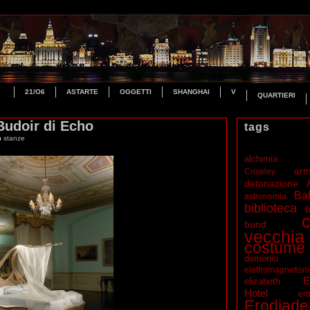
21/O6
ASTARTE
OGGETTI
SHANGHAI
V
QUARTIERI
Budoir di Echo
tags
in
stanze
alchimia
ar
Crowley
detonazione
Bal
astronomia
biblioteca
b
c
bund
vecchia
costume
demonio
elettromagnetis
E
elizabeth
Hotel
erb
Erodiade