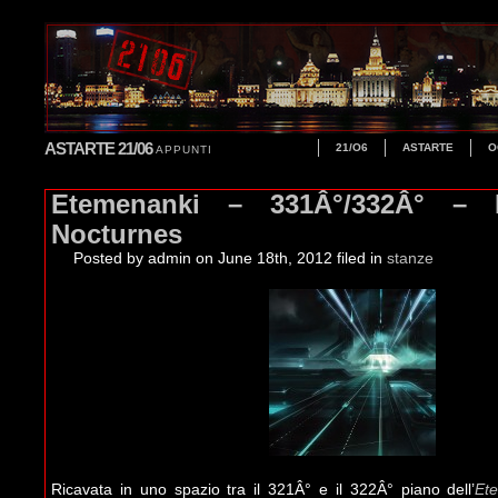
ASTARTE 21/06
21/O6
ASTARTE
O
APPUNTI
Etemenanki – 331Â°/332Â° – 
Nocturnes
Posted by admin
on June 18th, 2012 filed in
stanze
Ricavata in uno spazio tra il 321Â° e il 322Â° piano dell’
Et