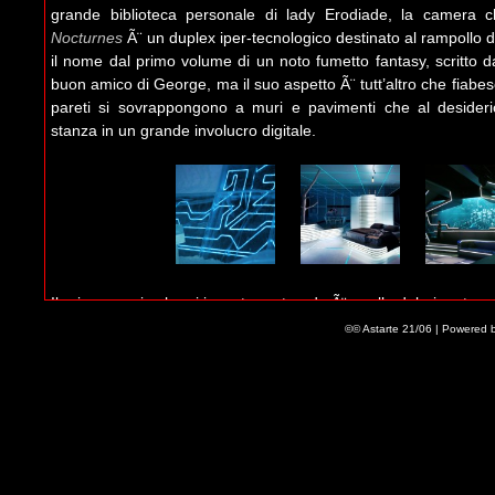
grande biblioteca personale di lady Erodiade, la camera
Nocturnes
Ã¨ un duplex iper-tecnologico destinato al rampollo d
il nome dal primo volume di un noto fumetto fantasy, scritto d
buon amico di George, ma il suo aspetto Ã¨ tutt’altro che fiabes
pareti si sovrappongono a muri e pavimenti che al desiderio
stanza in un grande involucro digitale.
Il primo spazio che si incontra entrando Ã¨ quello del gigantesc
vista sul maxischermo, mentre la camera da letto si trova al
©© Astarte 21/06 | Powered 
pochi oggetti che si affacciano nel grande spazio, spiccano l’
Iron Man, proveniente dal set del secondo film con Robert 
laser rossa funzionante eÂ un’illustrazione di Milo Manara in s
partner di sua madre.