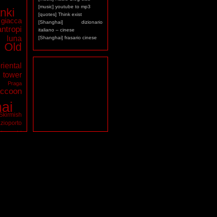
[music] youtube to mp3
nki
[quotes] Think exist
giacca
[Shanghai] dizionario
antropi
italiano – cinese
luna
[Shanghai] frasario cinese
Old
riental
ower
a
Praga
ccoon
ai
Skirmish
zioporto
tarocchi
virus