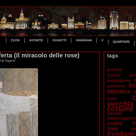
21/O6
ASTARTE
OGGETTI
SHANGHAI
V
QUARTIERI
rta (Il miracolo delle rose)
tags
d in
Oggetti
alchimia
ar
Crowley
detonazione
Bal
astronomia
biblioteca
b
c
bund
vecchia
costume
demonio
elettromagnetis
E
elizabeth
Hotel
erb
Erodiade