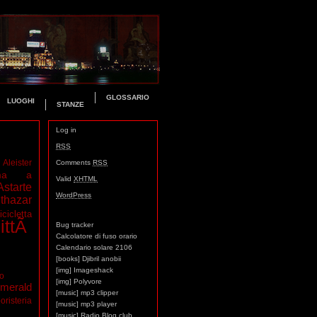
GLOSSARIO
LUOGHI
STANZE
Log in
RSS
Aleister
Comments
RSS
ma a
Valid
XHTML
Astarte
WordPress
thazar
icicletta
ittÃ
Bug tracker
Calcolatore di fuso orario
Calendario solare 2106
[books] Djibril anobii
[img] Imageshack
mo
[img] Polyvore
merald
[music] mp3 clipper
oristeria
[music] mp3 player
[music] Radio Blog club