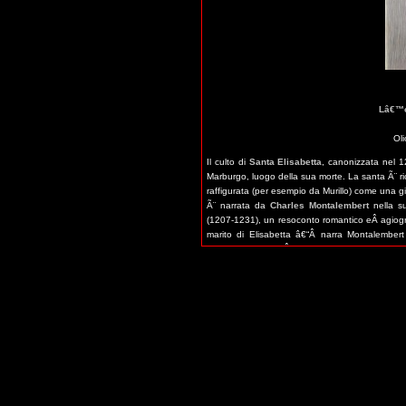
Lâ€™o
Oli
Il culto di
Santa Elisabetta
, canonizzata nel 1
Marburgo, luogo della sua morte. La santa Ã¨ ri
raffigurata (per esempio da Murillo) come una 
Ã¨ narrata da
Charles Montalembert
nella 
(1207-1231), un resoconto romantico eÂ agiogra
marito di Elisabetta â€“Â narra Montalember
dilapidando i suoiÂ beni facendo donazioni ai 
mantello eÂ le provviste che lei aveva raccolto d
Vi Ã¨ un raffinato acquerello di Gustave Moreau
mostra la giovane regina con il mantello ap
inginocchiata ai suoi piedi. Lâ€™opera , che
secolo: essa fu ceduta alla vendita della col
Georges Petit
il 2-3 marzo 1896. Poco prima de
de lâ€™art ancien et moderne
Â» del 10 mar
Gustave Moreau
. Nel 1881 Moreau aveva ripre
Charles Hayem
: ai piedi di santaÂ Elisabetta,
marito della santa.Â Si sa che la collezione