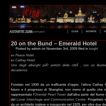
ASTARTE 21/06
21/O6
ASTARTE
O
APPUNTI
20 on the Bund – Emerald Hotel
Posted by admin
on November 3rd, 2009 filed in
luoghi
ex Peace Hotel
ex Cathay Hotel
Uno degli alberghi piÃ¹ antichi della cittÃ , con un illust
decadenza
Fondato nel 1930 da un trafficante d’oppio, l’allora Cathay 
futuro e il progresso di Shanghai, non meno di quello che n
rappresentato l’
Oriental Pearl Tower
dall’altra parte del fiume 
del
Lunar Interchage and Communication Centre
. Progettato 
da un architetto inglese e inaugurato nel 1929, per oltre due de