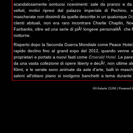
scandalosamente sontuosi ricevimenti: sale da pranzo e da 
velluti, motivi ripresi dal palazzo imperiale di Pechino, 
mascherate non dissimili da quelle descritte in un qualunque
Do
clienti abituali, non era raro incontrare Charlie Chaplin, 
Fairbanks, oltre ad una serie di piÃ¹ longeve personalitÃ che 
notturne.
Riaperto dopo la Seconda Guerra Mondiale come Peace Hotel,
rapido declino fino al grand expo del 2012, quando venne acq
proprietari e portato a nuovi fasti come
Emerald Hotel
. Le pare
da una vasta collezione di opere liberty e decÃ², non ultime al
Klimt, e le serate sono animate da aste d’arte, balli in masch
saloni all’ottavo piano si svolgono banchetti a tema durante l
calendario cinese, mentre nelle camere e nella suite verde #8
terrazza si consumano incontri politici e scambi d’affari. Ai piani
©© Astarte 21/06 | Powered 
si diceva fossero destinate a rapimenti con omicidio, ma dall’iniz
sembra essersi affrancato da queste dicerie.