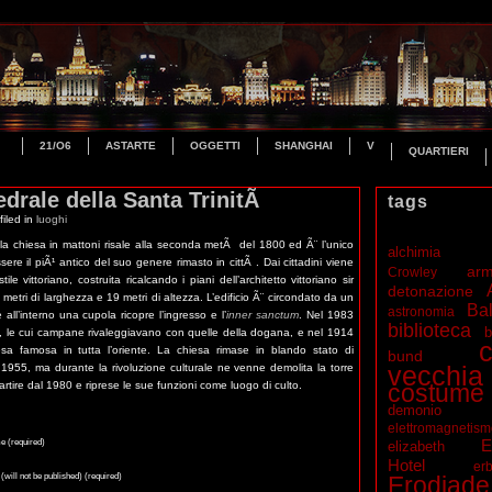
21/O6
ASTARTE
OGGETTI
SHANGHAI
V
QUARTIERI
edrale della Santa TrinitÃ
tags
iled in
luoghi
la chiesa in mattoni risale alla seconda metÃ del 1800 ed Ã¨ l’unico
alchimia
ssere il piÃ¹ antico del suo genere rimasto in cittÃ . Dai cittadini viene
ar
Crowley
 vittoriano, costruita ricalcando i piani dell’architetto vittoriano sir
detonazione
metri di larghezza e 19 metri di altezza. L’edificio Ã¨ circondato da un
Bal
astronomia
ll’interno una cupola ricopre l’ingresso e l’
inner sanctum
. Nel 1983
biblioteca
b
, le cui campane rivaleggiavano con quelle della dogana, e nel 1914
c
 famosa in tutta l’oriente. La chiesa rimase in blando stato di
bund
vecchia
55, ma durante la rivoluzione culturale ne venne demolita la torre
rtire dal 1980 e riprese le sue funzioni come luogo di culto.
costume
demonio
elettromagnetis
 (required)
E
elizabeth
Hotel
erb
 (will not be published) (required)
Erodiade