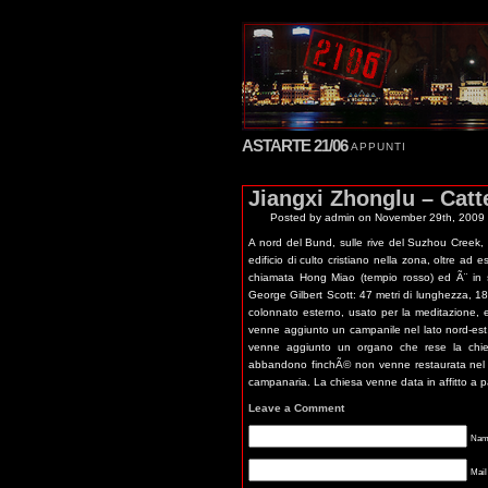
ASTARTE 21/06
APPUNTI
Jiangxi Zhonglu – Catt
Posted by admin
on November 29th, 2009 f
A nord del Bund, sulle rive del Suzhou Creek, 
edificio di culto cristiano nella zona, oltre ad e
chiamata Hong Miao (tempio rosso) ed Ã¨ in stile
George Gilbert Scott: 47 metri di lunghezza, 18 
colonnato esterno, usato per la meditazione, e a
venne aggiunto un campanile nel lato nord-est
venne aggiunto un organo che rese la chiesa
abbandono finchÃ© non venne restaurata nel 19
campanaria. La chiesa venne data in affitto a pa
Leave a Comment
Name
Mail