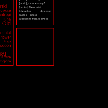
[music] youtube to mp3
nki
[quotes] Think exist
giacca
[Shanghai] dizionario
antropi
italiano – cinese
luna
[Shanghai] frasario cinese
Old
riental
ower
a
Praga
ccoon
ai
Skirmish
zioporto
tarocchi
virus