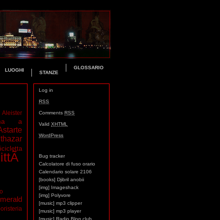
GLOSSARIO
LUOGHI
STANZE
Log in
RSS
Aleister
Comments
RSS
ma a
Valid
XHTML
Astarte
WordPress
thazar
icicletta
ittÃ
Bug tracker
Calcolatore di fuso orario
Calendario solare 2106
[books] Djibril anobii
[img] Imageshack
mo
[img] Polyvore
merald
[music] mp3 clipper
oristeria
[music] mp3 player
[music] Radio Blog club