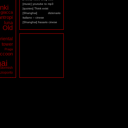
[music] youtube to mp3
nki
[quotes] Think exist
giacca
[Shanghai] dizionario
antropi
italiano – cinese
luna
[Shanghai] frasario cinese
Old
riental
ower
a
Praga
ccoon
ai
Skirmish
zioporto
tarocchi
virus