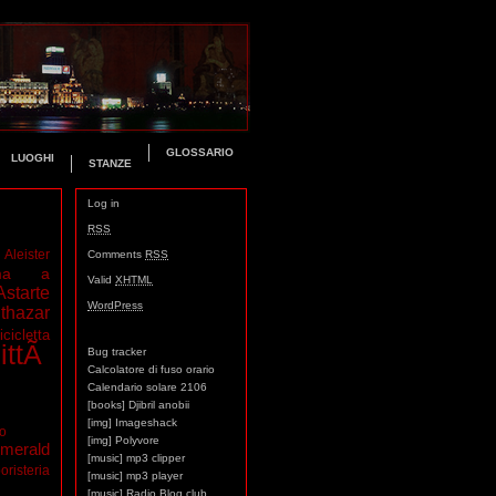
GLOSSARIO
LUOGHI
STANZE
Log in
RSS
Aleister
Comments
RSS
ma a
Valid
XHTML
Astarte
WordPress
thazar
icicletta
ittÃ
Bug tracker
Calcolatore di fuso orario
Calendario solare 2106
[books] Djibril anobii
[img] Imageshack
mo
[img] Polyvore
merald
[music] mp3 clipper
oristeria
[music] mp3 player
[music] Radio Blog club