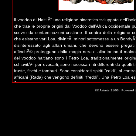
Il voodoo di Haiti Ã¨ una religione sincretica sviluppata nell’isol
che trae le proprie origini dal Voodoo dell’Africa occidentale 
scevro da contaminazioni cristiane. Il centro della religione c
che esistano vari Loa, divinitÃ minori sottomesse a un BondyÃ¨
disinteressato agli affari umani, che devono essere pregati 
affinchÃ© proteggano dalla magia nera e allontanino il malocch
del voodoo haitiano sono i Petro Loa, tradizionalmente origina
schiavitÃ¹: per evocarli, sono necessari riti differenti da quelli t
fruste, fischi e tamburi. Sono considerati spiriti “caldi”, al contrar
africani (Rada) che vengono definiti “freddi”. Una Petro Loa e
Ã¨
Erzulie Dantor
, una dea guerriera dell’amore non diss
vengono tradizionalmente sacrificati maiali neri e rum (sp
©© Astarte 21/06 | Powered 
madonna nera di CzÄ™stochowa). La sua versione Rada Ã¨
E
al serpente bianco
Damballa
(cui si sacrifica un uovo su una 
loa del mare
AgwÃ©
e al dio del fuoco magico
Ogoun
,
l’ispiratore della rivoluzione antischiavista di Haiti del 1804.
Freda come Anat lo era di Astarte, Ã¨
Ayida-Weddo
, dea d
sposa del serpente bianco Damballa: Ayida Ã¨ conosciu
arcobaleno e anch’essa Ã¨ una dea della fertilitÃ , un archetip