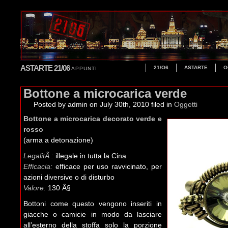
ASTARTE 21/06
21/O6
ASTARTE
O
APPUNTI
Bottone a microcarica verde
Posted by admin
on July 30th, 2010 filed in
Oggetti
Bottone a microcarica decorato verde e
rosso
(arma a detonazione)
LegalitÃ :
illegale in tutta la Cina
Efficacia:
efficace per uso ravvicinato, per
azioni diversive o di disturbo
Valore:
130 Â§
Bottoni come questo vengono inseriti in
giacche o camicie in modo da lasciare
all’esterno della stoffa solo la porzione