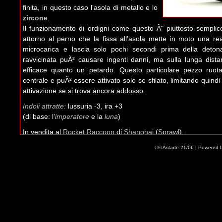
finita, in questo caso l’asola di metallo e lo
zircone
.
Il funzionamento di ordigni come questo Ã¨ piuttosto semplice:
attorno al perno che la fissa all’asola mette in moto una re
microcarica e lascia solo pochi secondi prima della deton
ravvicinata puÃ² causare ingenti danni, ma sulla lunga distan
efficace quanto un petardo. Questo particolare pezzo ruot
centrale e puÃ² essere attivato solo se sfilato, limitando quindi 
attivazione se si trova ancora addosso.
Indoli attratte:
lussuria -3, ira +3
(di base: l’
imperatore
e la
luna
)
In vendita al
Rocket Raccoon
di
Shanghai
(
Sprawl
).
Leave a Comment
©© Astarte 21/06 | Powered 
Name (required)
Mail (will not be published) (required)
Website