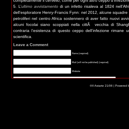
completamente il cervello, come per ogni altro ceppo d’infezion
5. L’
ultimo avvistamento
di un infetto risaleva al 1824 nell’Af
dell’esploratore Henry-Francis Fynn: nel 2012, alcune squadre i
petroliferi nel centro Africa sostennero di aver fatto nuovi avv
alcuni focolai siano scoppiati nella cittÃ vecchia di Shan
contraria l’esistenza di questo ceppo dell’infezione rimane 
scientifica.
Leave a Comment
Name (required)
Mail (will not be published) (required)
Website
©© Astarte 21/06 | Powered 