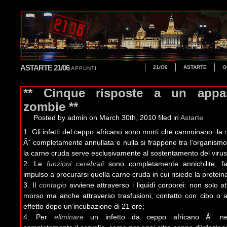
ASTARTE 21/06
21/O6
ASTARTE
O
APPUNTI
** Cinque risposte a un appa
zombie **
Posted by admin
on March 30th, 2010 filed in
Astarte
1. Gli infetti del ceppo africano sono morti che camminano: la
Ã¨ completamente annullata e nulla si frappone tra l’organism
la carne cruda serve esclusivamente al sostentamento del virus
2. Le
funzioni cerebrali
sono completamente annichilite, fat
impulso a procurarsi quella carne cruda in cui risiede la proteina
3. Il
contagio
avviene attraverso i liquidi corporei: non solo at
morso ma anche attraverso trasfusioni, contatto con cibo o a
effetto dopo un’incubazione di 21 ore;
4. Per
eliminare
un infetto da ceppo africano Ã¨ nec