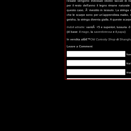
l’esiate vengono indossati okobo laccati di n
per il resto dell’anno il legno rimane natural
questo caso, Ã¨ rivestito in tessuto. La stringa 
che le scarpe sono per un’apprendista maiko, men
geisha, la stringa diventa gialla. A queste sca
Indoli attratte:
vanitÃ +5 e superiori, lussuria -3 e
(di base: il
mago
, la
sacerdotessa
e il
papa
)
In vendita allâ€™
Old Curiosity Shop
di
Shangh
Leave a Comment
Name
Mail
Webs