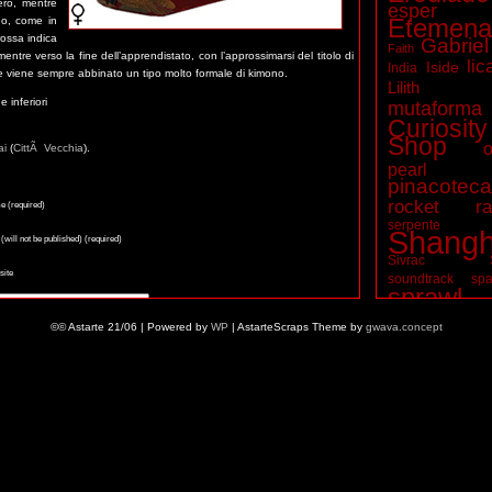
ero, mentre
esper
Etemena
e o, come in
rossa indica
Gabriel
Faith
tre verso la fine dell’apprendistato, con l’approssimarsi del titolo di
lic
Iside
India
rpe viene sempre abbinato un tipo molto formale di kimono.
Lilith
 inferiori
mutaforma
Curiosity
Shop
o
ai
(
CittÃ Vecchia
).
pearl t
pinacotec
rocket ra
 (required)
serpente
Shangh
 (will not be published) (required)
Sivrac
ite
soundtrack
spa
sprawl
vampiri
©© Astarte 21/06 | Powered by
WP
| AstarteScraps Theme by
gwava.concept
Wuxia
zombie