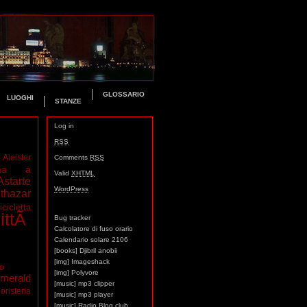
GLOSSARIO
LUOGHI
STANZE
Log in
RSS
Aleister
Comments
RSS
ma a
Valid
XHTML
Astarte
WordPress
thazar
icicletta
ittÃ
Bug tracker
Calcolatore di fuso orario
Calendario solare 2106
[books] Djibril anobii
[img] Imageshack
mo
[img] Polyvore
merald
[music] mp3 clipper
oristeria
[music] mp3 player
[music] Radio Blog club