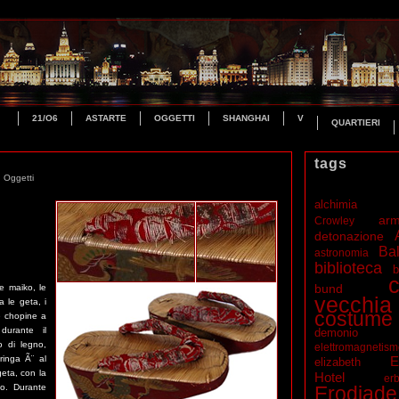
21/O6
ASTARTE
OGGETTI
SHANGHAI
V
QUARTIERI
tags
n
Oggetti
alchimia
ar
Crowley
detonazione
Bal
astronomia
biblioteca
b
c
bund
le maiko, le
vecchia
 le geta, i
costume
e chopine a
durante il
demonio
o di legno,
elettromagnetis
tringa Ã¨ al
E
elizabeth
geta, con la
Hotel
erb
to. Durante
Erodiade