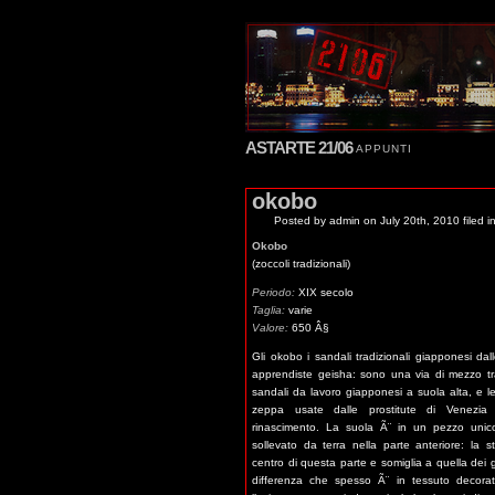
ASTARTE 21/06
APPUNTI
okobo
Posted by admin
on July 20th, 2010 filed i
Okobo
(zoccoli tradizionali)
Periodo:
XIX secolo
Taglia:
varie
Valore:
650 Â§
Gli okobo i sandali tradizionali giapponesi dal
apprendiste geisha: sono una via di mezzo tra
sandali da lavoro giapponesi a suola alta, e l
zeppa usate dalle prostitute di Venezia 
rinascimento. La suola Ã¨ in un pezzo unic
sollevato da terra nella parte anteriore: la s
centro di questa parte e somiglia a quella dei 
differenza che spesso Ã¨ in tessuto decora