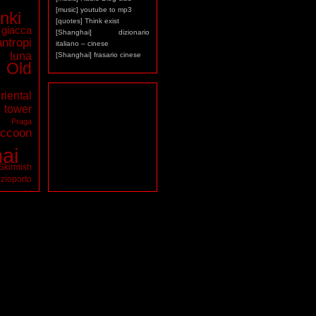
[music] youtube to mp3
nki
[quotes] Think exist
giacca
[Shanghai] dizionario
antropi
italiano – cinese
luna
[Shanghai] frasario cinese
Old
riental
ower
a
Praga
ccoon
ai
Skirmish
zioporto
tarocchi
virus