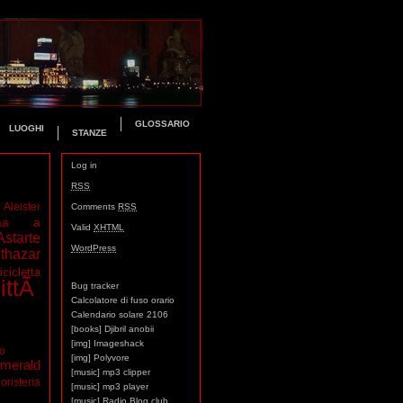
GLOSSARIO
LUOGHI
STANZE
Log in
RSS
Aleister
Comments
RSS
ma a
Valid
XHTML
Astarte
WordPress
thazar
icicletta
ittÃ
Bug tracker
Calcolatore di fuso orario
Calendario solare 2106
[books] Djibril anobii
[img] Imageshack
mo
[img] Polyvore
merald
[music] mp3 clipper
oristeria
[music] mp3 player
[music] Radio Blog club