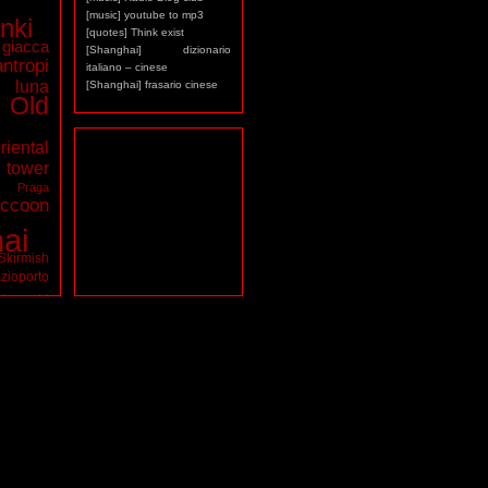
[music] youtube to mp3
nki
[quotes] Think exist
giacca
[Shanghai] dizionario
antropi
italiano – cinese
luna
[Shanghai] frasario cinese
Old
riental
ower
a
Praga
ccoon
ai
Skirmish
zioporto
tarocchi
virus