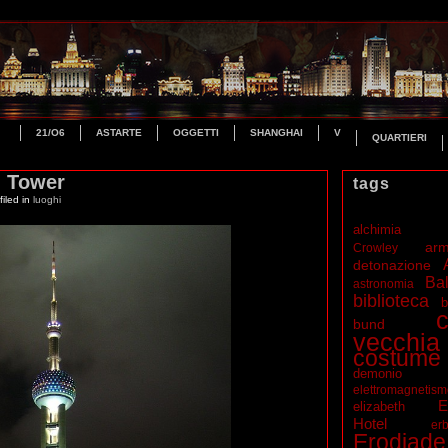
21/O6
ASTARTE
OGGETTI
SHANGHAI
V
QUARTIERI
l Tower
tags
iled in
luoghi
alchimia
ar
Crowley
detonazione
Bal
astronomia
biblioteca
b
c
bund
vecchia
costume
demonio
elettromagnetis
E
elizabeth
Hotel
erb
Erodiade