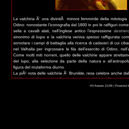
La valchiria Ã¨ una divinitÃ minore femminile della mitologia n
Odino: nonostante l’iconografia dal 1800 in poi le raffiguri come
sella a cavalli alati, nell’inglese antico l’espressione
destrier
sinonimo di
lupo
e la valchiria veniva spesso raffigurata co
sorvolare i campi di battaglia alla ricerca di cadaveri di cui ciba
nel Valhalla per ingrossare le fila dell’esercito di Odino, nel
Come molti miti norreni, quello delle valchirie appare strettam
del lupo, alla selezione da parte della natura e all’antropo
figura del mutaforma diurno.
La piÃ¹ nota delle valchirie Ã¨ Brunilde, resa celebre anche dall
di Wagner: altre sue sorelle nominate nei miti sono
Hnos
, la p
del cacciatore di draghi Sigurd, Sigdrifa o
Sigfrida
, la valchi
©© Astarte 21/06 | Powered 
Thrud
figlia di Thor.
La valchiria dÃ anche il nome ad un protocollo messo a punto d
una sorta di procedura d’emergenza da adottarsi in caso d
Stato. Tuttavia piÃ¹ celebre Ã¨ l’
operazione valchiria
, il tenta
seguito di un attentato il 20 luglio 1944.
Leave a Comment