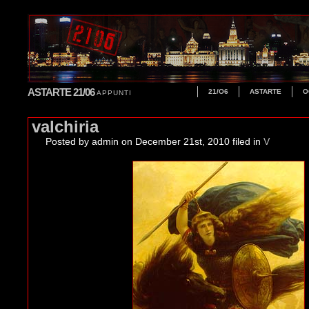
ASTARTE 21/06
21/O6
ASTARTE
O
APPUNTI
valchiria
Posted by admin
on December 21st, 2010 filed in
V