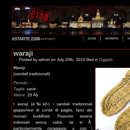
ASTARTE 21/06
21/O6
ASTARTE
O
APPUNTI
waraji
Posted by admin
on July 20th, 2010 filed in
Oggetti
Waraji
(sandali tradizionali)
Periodo:
-
Taglia:
varie
Valore:
29 Â§
I waraji (è‰éž‹) i sandali tradizionali
giapponesi di corda di paglia, tipici dei
monaci buddhisti. Possono essere
indossati senza calze, se si Ã¨
particolarmente coraggiosi, o con i