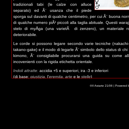
tradizionali tabi (le calze con alluce
separato) ed Ã¨ usanza che il piede
sporga sul davanti di qualche centimetro, per cui Ã¨ buona n
di qualche numero piÃ¹ piccoli alla taglia abituale. Questi waraji
stelo di myÅga (una varietÃ di zenzero), un materiale ro
deteriorabile.
Le corde si possono legare secondo varie tecniche (nakachi-
takano-gake) e il modo di legarle Ã¨ simbolo dello status di chi
kimono, Ã¨ consigliabile procurarsi una guida su come alla
incovenienti con la rigida etichetta orientale.
Indoli attratte:
accidia +5 e superiori, ira -3 e inferiori
(di base:
giustizia
, l’
eremita
,
arte
e le
stelle
)
In vendita allâ€™
Old Curiosity Shop
di
Shanghai
(
CittÃ Vecchi
©© Astarte 21/06 | Powered 
Leave a Comment
Name (required)
Mail (will not be published) (required)
Website