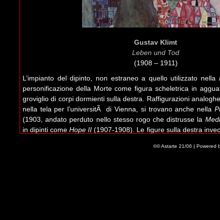
Gustav Klimt
Leben und Tod
(1908 – 1911)
L’impianto del dipinto, non estraneo a quello utilizzato nella
personificazione della Morte come figura scheletrica in agguato
groviglio di corpi dormienti sulla destra. Raffigurazioni analoghe
nella tela per l’universitÃ di Vienna, si trovano anche nella
P
(1903, andato perduto nello stesso rogo che distrusse la
Medi
in dipinti come
Hope II
(1907-1908). Le figure sulla destra inve
la colonna della vita della
Medicina
, sono molto simili all’impia
©© Astarte 21/06 | Powered 
1913).
Leave a Comment
Name (required)
Mail (will not be published) (required)
Website