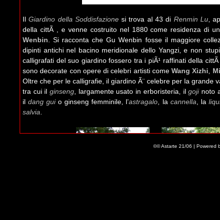
Il
Giardino della Soddisfazione
si trova al 43 di
Renmin Lu
, a
della cittÃ , e venne costruito nel 1880 come residenza di u
Wenbin
. Si racconta che Gu Wenbin fosse il maggiore collezio
dipinti antichi nel bacino meridionale dello Yangzi, e non stup
calligrafati del suo giardino fossero tra i piÃ¹ raffinati della cittÃ
sono decorate con opere di celebri artisti come
Wang Xizhi
,
Mi
Oltre che per le calligrafie, il giardino Ã¨ celebre per la grande v
tra cui il
ginseng
, largamente usato in erboristeria, il
goji
noto 
il
dang gui
o ginseng femminile, l’
astragalo
, la
cannella
, la
liqu
salvia
.
©© Astarte 21/06 | Powered 