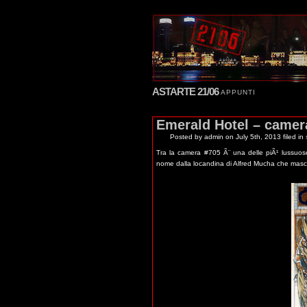
ASTARTE 21/06
APPUNTI
Emerald Hotel – camer
Posted by admin
on July 5th, 2013 filed in
Tra la camera #705 Ã¨ una delle piÃ¹ lussuose
nome dalla locandina di Alfred Mucha che masch