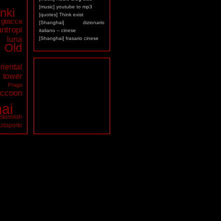
[music] youtube to mp3
nki
[quotes] Think exist
giacca
[Shanghai] dizionario
antropi
italiano – cinese
luna
[Shanghai] frasario cinese
Old
riental
ower
a
Praga
ccoon
ai
Skirmish
zioporto
tarocchi
virus