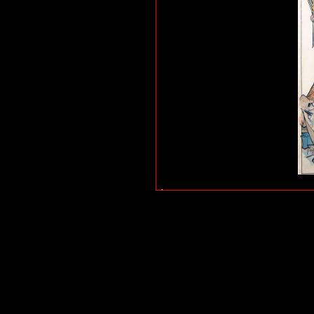
Â«La locandina misura 213 cm x 75 cm e ritrae
profonditÃ del quadro mette in risalto la figura
allo spettatore, con la testa girata verso destra
tiene una foglia di palma, scostata dal corpo. L’il
snellezza della figura. Nella parte superiore
bizantino di un intenso color oro, ripreso dal col
dell’attrice a caratteri tipografici; la parola “Sa
cognome, che cinge il capo di Gismonda decorato
seta stile impero, tempestato di gioielli, con
palcoscenico o piedistallo, Ã¨ scritto in carat
bordo del palco. La rappresentazione a figura 