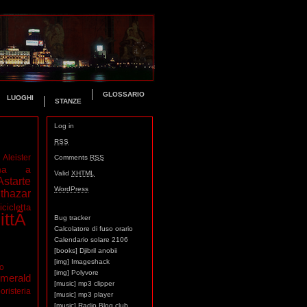
GLOSSARIO
LUOGHI
STANZE
Log in
RSS
Aleister
Comments
RSS
ma a
Valid
XHTML
Astarte
WordPress
thazar
icicletta
ittÃ
Bug tracker
Calcolatore di fuso orario
Calendario solare 2106
[books] Djibril anobii
[img] Imageshack
mo
[img] Polyvore
merald
[music] mp3 clipper
oristeria
[music] mp3 player
[music] Radio Blog club