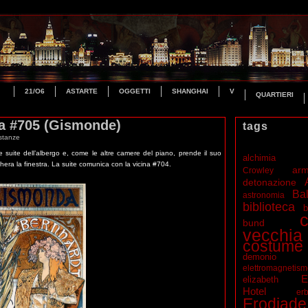
21/O6
ASTARTE
OGGETTI
SHANGHAI
V
QUARTIERI
a #705 (Gismonde)
tags
stanze
 suite dell’albergo e, come le altre camere del piano, prende il suo
alchimia
era la finestra. La suite comunica con la vicina #704.
ar
Crowley
detonazione
Bal
astronomia
biblioteca
b
c
bund
vecchia
costume
demonio
elettromagnetis
E
elizabeth
Hotel
erb
Erodiade