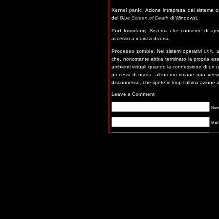
Kernel panic
. Azione intrapresa dal sistema o
del
Blue Screen of Death
di Windows).
Port knocking
. Sistema che consente di aprir
accesso a indirizzi diversi.
Processo zombie.
Nei sistemi operativi
unix
, 
che, nonostante abbia terminato la propria es
ambienti virtuali quando la connessione di un u
processi di uscita: all’interno rimane una vers
disconnesso, che ripete in loop l’ultima azione
Leave a Comment
Name
Mail
Webs