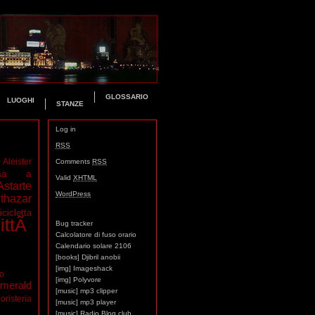
GLOSSARIO
LUOGHI
STANZE
Log in
RSS
Aleister
Comments
RSS
ma a
Valid
XHTML
Astarte
WordPress
thazar
icicletta
ittÃ
Bug tracker
Calcolatore di fuso orario
Calendario solare 2106
[books] Djibril anobii
[img] Imageshack
mo
[img] Polyvore
merald
[music] mp3 clipper
oristeria
[music] mp3 player
[music] Radio Blog club