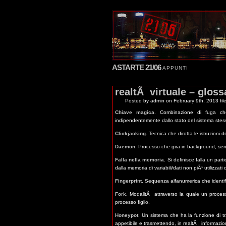
ASTARTE 21/06
APPUNTI
realtÃ virtuale – gloss
Posted by admin
on February 9th, 2013 fil
Chiave magica
. Combinazione di fuga che
indipendentemente dallo stato del sistema stes
Clickjacking
. Tecnica che dirotta le istruzioni
Daemon
. Processo che gira in background, senza
Falla nella memoria.
Si definisce falla un par
dalla memoria di variabili/dati non piÃ¹ utilizzati
Fingerprint
. Sequenza alfanumerica che identif
Fork
. ModalitÃ attraverso la quale un proce
processo figlio.
Honeypot
. Un sistema che ha la funzione di tr
appetibile e trasmettendo, in realtÃ , informazio