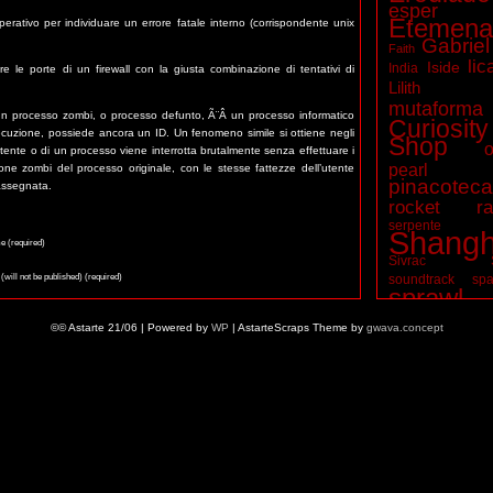
esper
Etemena
perativo per individuare un errore fatale interno (corrispondente unix
Gabriel
Faith
lic
Iside
India
e le porte di un firewall con la giusta combinazione di tentativi di
Lilith
mutaforma
un processo zombi, o processo defunto, Ã¨Â un processo informatico
Curiosity
ecuzione, possiede ancora un ID. Un fenomeno simile si ottiene negli
Shop
o
tente o di un processo viene interrotta brutalmente senza effettuare i
pearl t
ione zombi del processo originale, con le stesse fattezze dell’utente
pinacotec
 assegnata.
rocket ra
serpente
Shangh
 (required)
Sivrac
 (will not be published) (required)
soundtrack
spa
sprawl
ite
vampiri
©© Astarte 21/06 | Powered by
WP
| AstarteScraps Theme by
gwava.concept
Wuxia
zombie