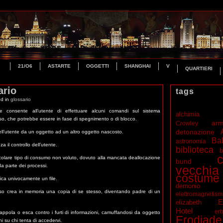
21/O6
ASTARTE
OGGETTI
SHANGHAI
V
QUARTIERI
ario
tags
ed in
glossario
 consente all’utente di effettuare alcuni comandi sul sistema
alchimia
so, che potrebbe essere in fase di spegnimento o di blocco.
ar
Crowley
detonazione
 dell’utente da un oggetto ad un altro oggetto nascosto.
Bal
astronomia
 il controllo dell’utente.
biblioteca
b
c
ticolare tipo di consumo non voluto, dovuto alla mancata deallocazione
bund
 da parte dei processi.
vecchia
costume
ica univocamente un file.
demonio
sso crea in memoria una copia di se stesso, diventando padre di un
elettromagnetis
E
elizabeth
Hotel
erb
appola o esca contro i furti di informazioni, camuffandosi da oggetto
Erodiade
ni su chi tenta di accedervi.