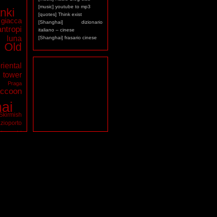
[music] youtube to mp3
nki
[quotes] Think exist
giacca
[Shanghai] dizionario
antropi
italiano – cinese
luna
[Shanghai] frasario cinese
Old
riental
ower
a
Praga
ccoon
ai
Skirmish
zioporto
tarocchi
virus