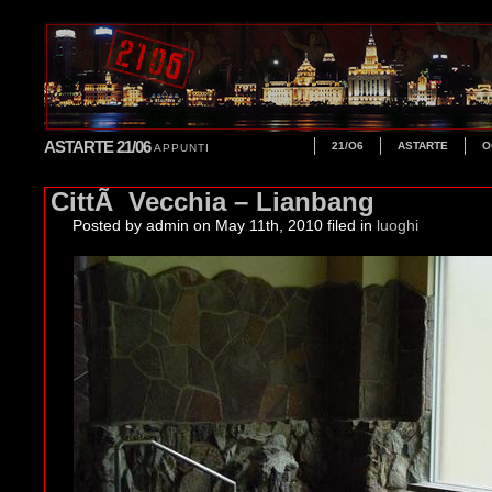
ASTARTE 21/06
21/O6
ASTARTE
O
APPUNTI
CittÃ Vecchia – Lianbang
Posted by admin
on May 11th, 2010 filed in
luoghi